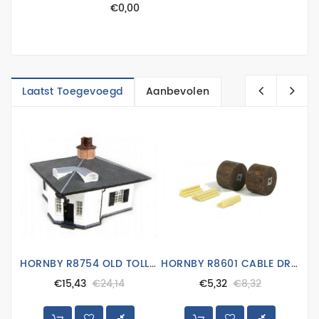
€0,00
washes
en
pigmenten
WW2
landmacht
Laatst Toegevoegd
Aanbevolen
WW2
luchtmacht
WW2
marine
More
Categories
HORNBY R8754 OLD TOLL HOUSE
HORNBY R8601 CABLE DRUMS
€15,43
€24,14
€5,32
€8,32