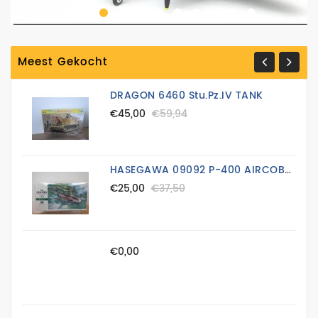
luchtmacht
marine
Meest Gekocht
Modeltreinen
DRAGON 6460 Stu.pz.IV TANK
RC
€45,00
€59,94
Vaartuigen
RC
Vliegtuigen
HASEGAWA 09092 P-400 AIRCOBRA VLIEGTUIG
RC
€25,00
€37,50
Voertuigen
trucks
1:24
€0,00
verf
vliegtuigen