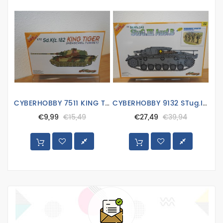
CYBERHOBBY 7511 KING TIGER TANK
CYBERHOBBY 9132 STug.III .B TANK
€9,99
€15,49
€27,49
€39,94