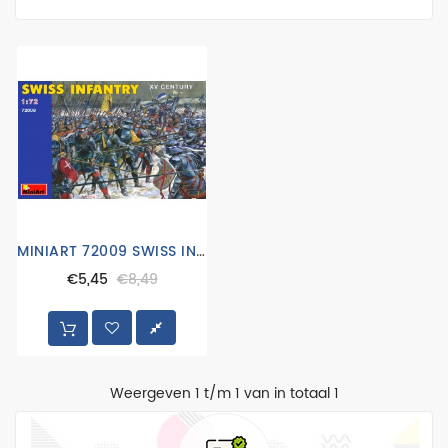
luchtmacht
marine
Modeltreinen
RC
Vaartuigen
RC
Vliegtuigen
MINIART 72009 SWISS INFANTERY XV CENTURY
RC
€5,45
€8,49
Voertuigen
trucks
1:24
verf
Weergeven 1 t/m 1 van in totaal 1
vliegtuigen