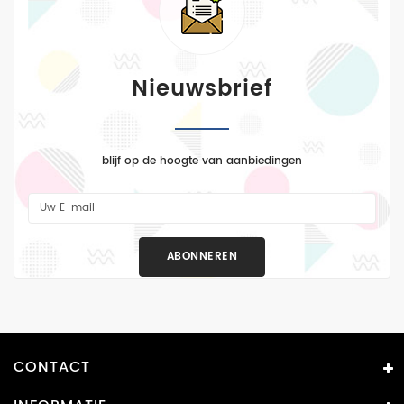
washes
en
pigmenten
Nieuwsbrief
WW2
landmacht
WW2
luchtmacht
blijf op de hoogte van aanbiedingen
WW2
marine
More
ABONNEREN
Categories
CONTACT