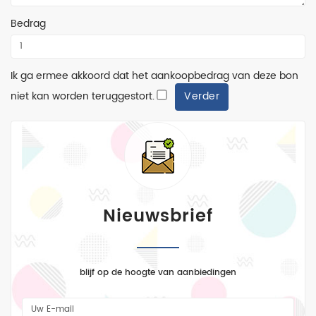
washes
Bedrag
en
pigmenten
WW2
Ik ga ermee akkoord dat het aankoopbedrag van deze bon
landmacht
niet kan worden teruggestort.
WW2
luchtmacht
WW2
marine
More
Categories
Nieuwsbrief
blijf op de hoogte van aanbiedingen