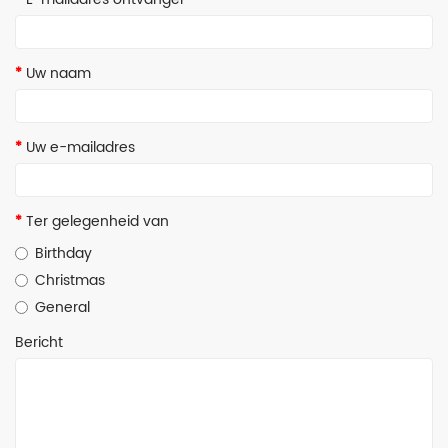
luchtmacht
marine
Uw naam
Modeltreinen
RC
Uw e-mailadres
Vaartuigen
RC
Ter gelegenheid van
Vliegtuigen
Birthday
RC
Christmas
Voertuigen
General
trucks
Bericht
1:24
verf
vliegtuigen