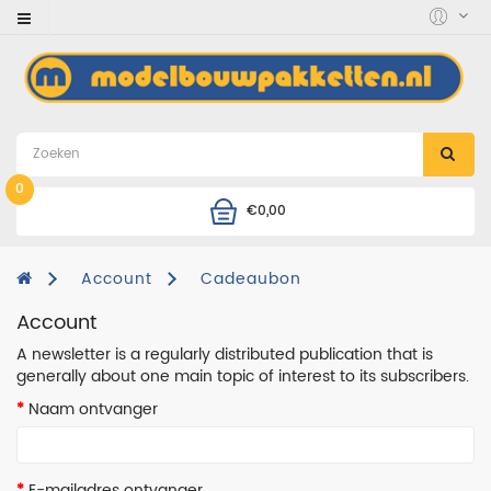
Category
accessoires
auto's
en
motoren
0
€0,00
boten
combinatie
Account
Cadeaubon
deals
Account
diorama
A newsletter is a regularly distributed publication that is
generally about one main topic of interest to its subscribers.
figuren
Naam ontvanger
helikopters
landmacht
E-mailadres ontvanger