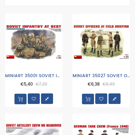
luchtmacht
marine
Modeltreinen
RC
Vaartuigen
RC
Vliegtuigen
MINIART 35001 SOVIET INFANTERY
MINIART 35027 SOVIET OFFICERS AT FIELD BRIEFING
RC
€5,40
€7,20
€6,38
€8,49
Voertuigen
trucks
1:24
verf
vliegtuigen