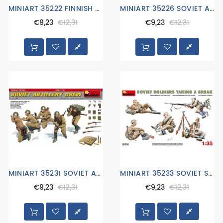
MINIART 35222 FINNISH TANK CREW
MINIART 35226 SOVIET ASSAULT INFANTRY
€9,23
€12,31
€9,23
€12,31
MINIART 35231 SOVIET ARTILLERY CREW SPECIAL EDITION
MINIART 35233 SOVIET SOLDIERS TAKING A BREAK
€9,23
€12,31
€9,23
€12,31