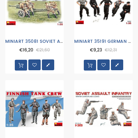
washes
en
pigmenten
WW2
landmacht
MINIART 35081 SOVIET ARTILLERY CREW ON MANEUVER
MINIART 35191 GERMAN TANK CREW 1940
WW2
€16,20
€21,60
€9,23
€12,31
luchtmacht
WW2
marine
More
Categories