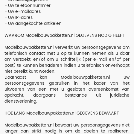
washes
- Uw telefoonnummer
en
- Uw e-mailadres
pigmenten
- Uw IP-adres
- Uw aangekochte artikelen
WW2
landmacht
WAAROM Modelbouwpakketten.nl GEGEVENS NODIG HEEFT
WW2
Modelbouwpakketten.nl verwerkt uw persoonsgegevens om
luchtmacht
telefonisch contact met u op te kunnen nemen als u daar
om verzoekt, en/of om u schriftelijk (per e-mail en/of per
WW2
post) te kunnen benaderen indien u telefonisch onverhoopt
marine
niet bereikt kunt worden.
Daarnaast kan Modelbouwpakketten.nl uw
More
persoonsgegevens gebruiken in het kader van het
Categories
uitvoeren van een met u gesloten overeenkomst van
opdracht, doorgaans bestaande uit juridische
dienstverlening.
HOE LANG Modelbouwpakketten.nl GEGEVENS BEWAART
Modelbouwpakketten.nl bewaart uw persoonsgegevens niet
langer dan strikt nodig is om de doelen te realiseren,