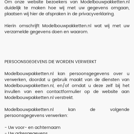
Om onze website bezoekers van Modelbouwpakketten.nl
luchtmacht
duidelijk te maken hoe wij met uw gegevens omgaan,
plaatsen wij hier de afspraken in de privacyverklaring.
marine
Hierin omschrijft Modelbouwpakketten.nl wat wij met uw
Modeltreinen
verzamelde gegevens doen en waarom.
RC
Vaartuigen
RC
PERSOONSGEGEVENS DIE WORDEN VERWERKT
Vliegtuigen
Modelbouwpakketten.nl kan persoonsgegevens over u
RC
verwerken, doordat u gebruik maakt van de diensten van
Voertuigen
Modelbouwpakketten.nl, en/of omdat u deze zelf bij het
invullen van een contactformulier op de website aan
trucks
Modelbouwpakketten.nl verstrekt.
1:24
Modelbouwpakketten.nl kan de volgende
verf
persoonsgegevens verwerken:
vliegtuigen
- Uw voor- en achternaam
- Uw adresgegevens