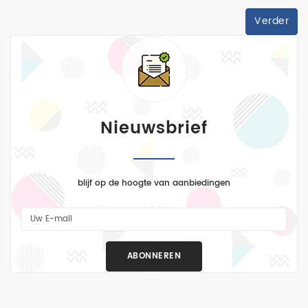
luchtmacht
Verder
marine
Modeltreinen
RC
Vaartuigen
Nieuwsbrief
RC
Vliegtuigen
RC
blijf op de hoogte van aanbiedingen
Voertuigen
trucks
1:24
ABONNEREN
verf
vliegtuigen