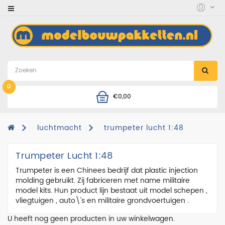
Category
accessoires
auto's
en
motoren
0
€0,00
boten
combinatie
luchtmacht
trumpeter lucht 1:48
deals
Trumpeter Lucht 1:48
diorama
Trumpeter is een Chinees bedrijf dat plastic injection
figuren
molding gebruikt. Zij fabriceren met name militaire
model kits. Hun product lijn bestaat uit model schepen ,
helikopters
vliegtuigen , auto\'s en militaire grondvoertuigen .
landmacht
U heeft nog geen producten in uw winkelwagen.