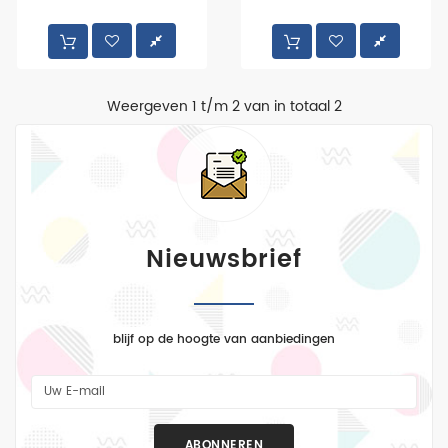
washes
en
pigmenten
WW2
Weergeven 1 t/m 2 van in totaal 2
landmacht
WW2
luchtmacht
WW2
marine
Nieuwsbrief
More
Categories
blijf op de hoogte van aanbiedingen
ABONNEREN