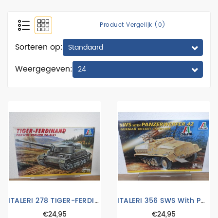
luchtmacht
Product Vergelijk (0)
marine
Sorteren op:
Modeltreinen
Weergegeven:
RC
Vaartuigen
RC
Vliegtuigen
RC
Voertuigen
trucks
1:24
verf
ITALERI 278 TIGER-FERDINAND TANK
ITALERI 356 SWS With PANZERWERFER 42 TANK
vliegtuigen
€24,95
€24,95