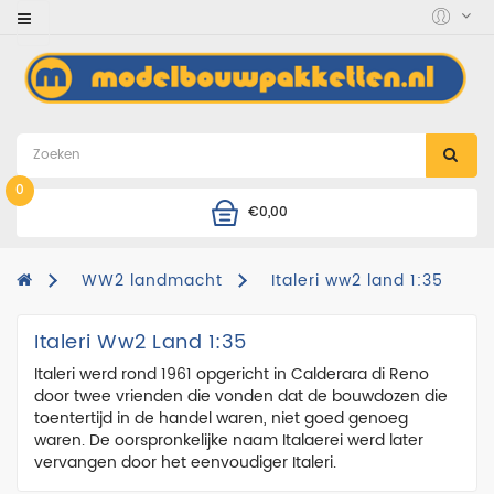
Category
accessoires
auto's
en
motoren
0
€0,00
boten
combinatie
WW2 landmacht
Italeri ww2 land 1:35
deals
Italeri Ww2 Land 1:35
diorama
Italeri werd rond 1961 opgericht in Calderara di Reno
figuren
door twee vrienden die vonden dat de bouwdozen die
toentertijd in de handel waren, niet goed genoeg
helikopters
waren. De oorspronkelijke naam Italaerei werd later
vervangen door het eenvoudiger Italeri.
landmacht