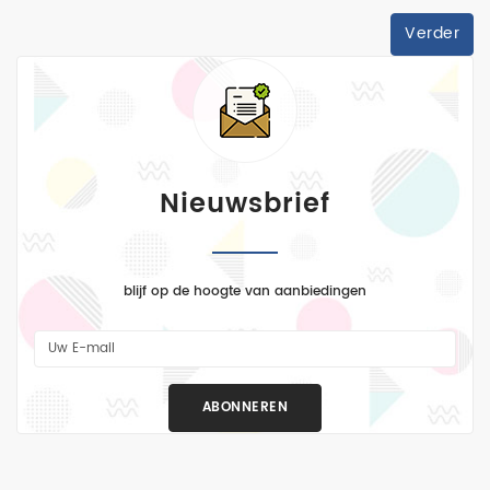
luchtmacht
Verder
marine
Modeltreinen
RC
Vaartuigen
Nieuwsbrief
RC
Vliegtuigen
RC
blijf op de hoogte van aanbiedingen
Voertuigen
trucks
1:24
ABONNEREN
verf
vliegtuigen