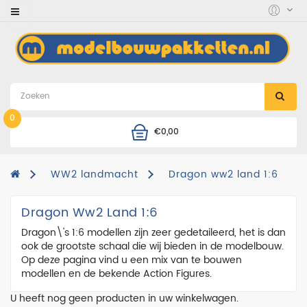
Category
accessoires
auto's
en
motoren
0
€0,00
boten
combinatie
WW2 landmacht
Dragon ww2 land 1:6
deals
Dragon Ww2 Land 1:6
diorama
Dragon\'s 1:6 modellen zijn zeer gedetaileerd, het is dan
figuren
ook de grootste schaal die wij bieden in de modelbouw.
Op deze pagina vind u een mix van te bouwen
helikopters
modellen en de bekende Action Figures.
landmacht
U heeft nog geen producten in uw winkelwagen.