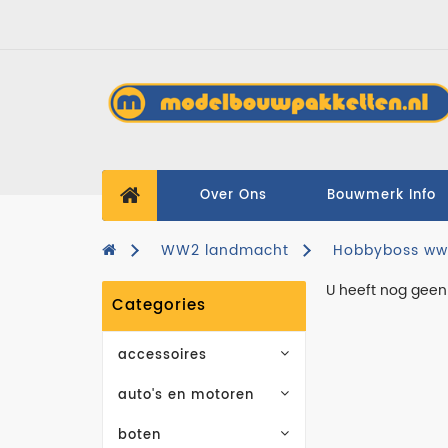
Over Ons
Bouwmerk Info
WW2 landmacht
Hobbyboss ww2
U heeft nog geen
Categories
accessoires
auto's en motoren
boten