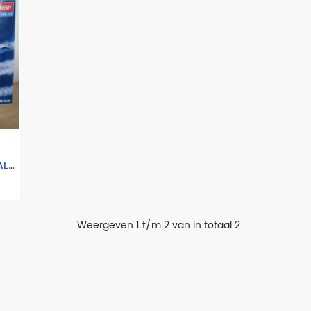
ACADEMY 1695-F-16C FIGHTING FALCON VLIEGTUIG
Weergeven 1 t/m 2 van in totaal 2