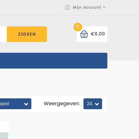
Mijn Account
0
€0,00
ZOEKEN
Weergegeven: